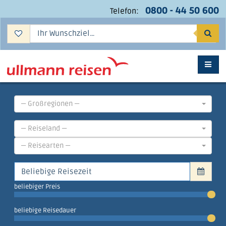
0800 - 44 50 600
Telefon:
Suc
— Großregionen —
— Reiseland —
— Reisearten —
beliebiger Preis
beliebige Reisedauer