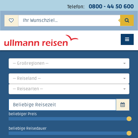
0800 - 44 50 600
Telefon:
Suc
— Großregionen —
— Reiseland —
— Reisearten —
beliebiger Preis
beliebige Reisedauer