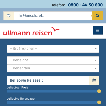
0800 - 44 50 600
Telefon:
Suc
— Großregionen —
— Reiseland —
— Reisearten —
beliebiger Preis
beliebige Reisedauer