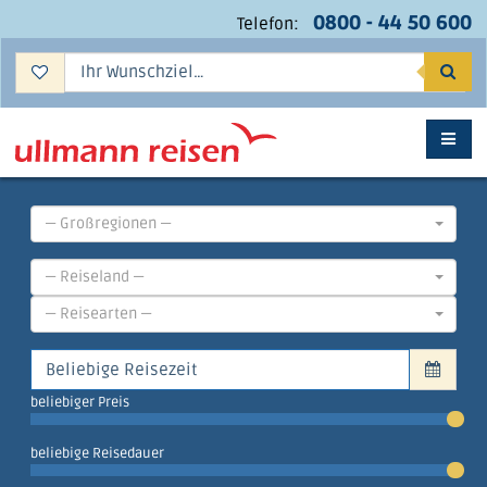
0800 - 44 50 600
Telefon:
Suc
— Großregionen —
— Reiseland —
— Reisearten —
beliebiger Preis
beliebige Reisedauer