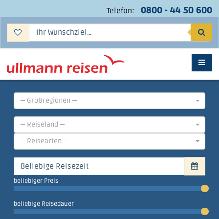
0800 - 44 50 600
Telefon:
Suc
— Großregionen —
— Reiseland —
— Reisearten —
beliebiger Preis
beliebige Reisedauer