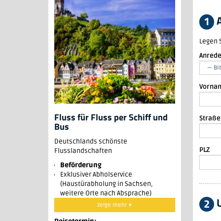
A
1
Legen 
Anred
Vorna
Fluss für Fluss per Schiff und
Straß
Bus
Deutschlands schönste
PLZ
Flusslandschaften
Beförderung
Exklusiver Abholservice
(Haustürabholung in Sachsen,
weitere Orte nach Absprache)
2
Busan- und Abreise im modernen
zeige mehr ▾
Reisebus