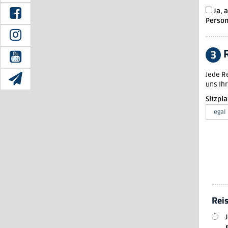
Ja, 
Person
3
Jede Rei
uns Ih
Sitzpl
Rei