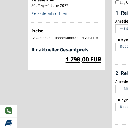
Reisetermin:
kleines Frühstück bei Anreise
Ja, 
30. May
-
4. June 2027
Hotel & Verpflegung
1. Re
5 Übernachtungen im Hotel
Reisedetails öffnen
Weinhaus Fuhrmann (o.
Anred
gleichwertig) inkl. Halbpension
Ausflüge & Besichtigungen
Preise
Ullmann-Reisebegleitung
Schifffahrt auf der Lahr
2 Personen
Doppelzimmer
1.798,00 €
Ihre g
Stadtbesichtigung Luxemburg & Trier
Ihr aktueller Gesamtpreis
Weinprobe
Schifffahrt auf dem Rhein
1.798,00 EUR
Mosel-Schifffahrt
2. Re
Anred
Ihre g