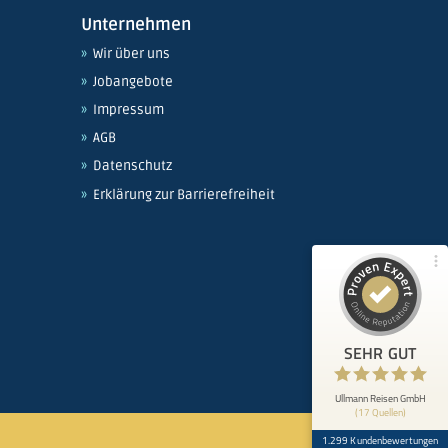
Unternehmen
Wir über uns
Kundenbewertungen und Erfahrungen zu
Jobangebote
Ullmann Reisen GmbH
Impressum
100%
AGB
SEHR GUT
Empfehlungen auf
Datenschutz
ProvenExpert.com
4,89 / 5,00
Erklärung zur Barrierefreiheit
891
408
Bewertungen von 16
Bewertungen auf
anderen Quellen
ProvenExpert.com
Blick aufs ProvenExpert-Profil werfen
SEHR GUT
Ullrich M.
6.8.2026
5
Sehr freundlich, schnelle Informationen, alles
Ullmann Reisen GmbH
(17 Quellen)
bestens
1.299 Kundenbewertungen