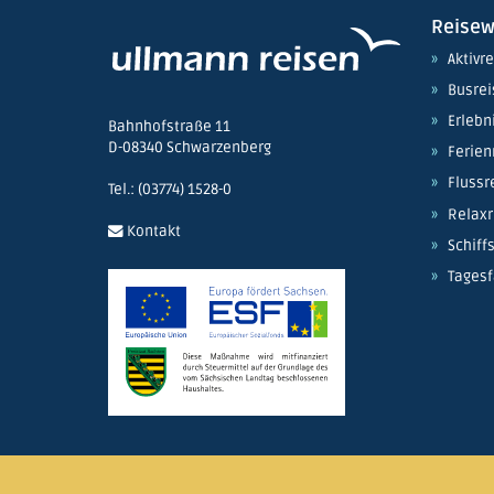
Reisew
Aktivr
Busre
Erlebn
Bahnhofstraße 11
D-08340 Schwarzenberg
Ferien
Flussr
Tel.: (03774) 1528-0
Relaxr
Kontakt
Schiff
Tagesf