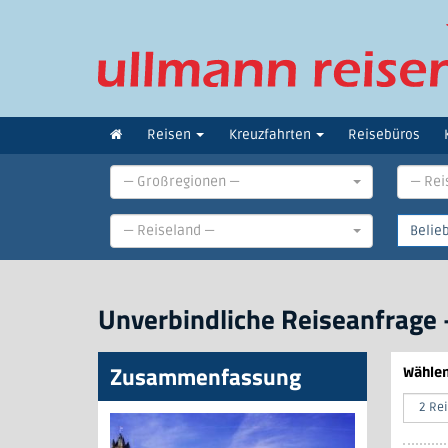
Reisen
Kreuzfahrten
Reisebüros
— Großregionen —
— Rei
— Reiseland —
Unverbindliche Reiseanfrage 
Zusammenfassung
Wählen