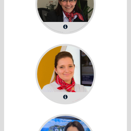
Claudia Richter-Kircheis
Reiseberater
Maria Preiß
Reiseberater