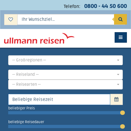
0800 - 44 50 600
Telefon:
Suc
— Großregionen —
— Reiseland —
— Reisearten —
beliebiger Preis
beliebige Reisedauer