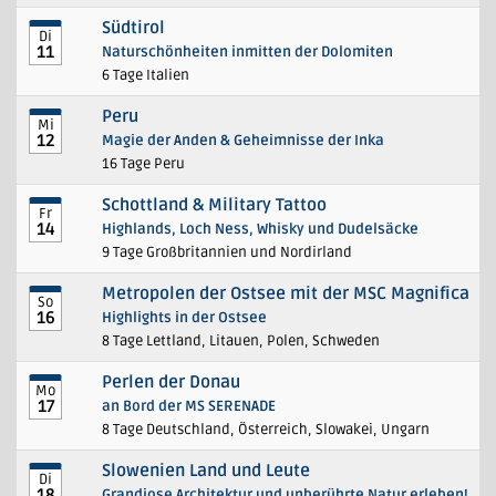
Südtirol
Di
11
Naturschönheiten inmitten der Dolomiten
6 Tage Italien
Peru
Mi
12
Magie der Anden & Geheimnisse der Inka
16 Tage Peru
Schottland & Military Tattoo
Fr
14
Highlands, Loch Ness, Whisky und Dudelsäcke
9 Tage Großbritannien und Nordirland
Metropolen der Ostsee mit der MSC Magnifica
So
16
Highlights in der Ostsee
8 Tage Lettland, Litauen, Polen, Schweden
Perlen der Donau
Mo
17
an Bord der MS SERENADE
8 Tage Deutschland, Österreich, Slowakei, Ungarn
Slowenien Land und Leute
Di
18
Grandiose Architektur und unberührte Natur erleben!