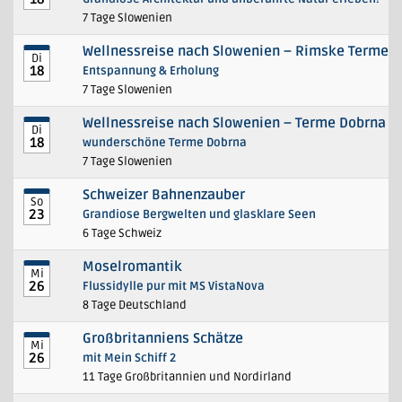
7 Tage Slowenien
Wellnessreise nach Slowenien – Rimske Terme
Di
18
Entspannung & Erholung
7 Tage Slowenien
Wellnessreise nach Slowenien – Terme Dobrna
Di
18
wunderschöne Terme Dobrna
7 Tage Slowenien
Schweizer Bahnenzauber
So
23
Grandiose Bergwelten und glasklare Seen
6 Tage Schweiz
Moselromantik
Mi
26
Flussidylle pur mit MS VistaNova
8 Tage Deutschland
Großbritanniens Schätze
Mi
26
mit Mein Schiff 2
11 Tage Großbritannien und Nordirland