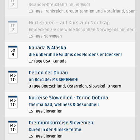
Fr
7
3-Länder-Kreuzfahrt mit AIDAsol
13 Tage Frankreich, Großbritannien und Nordirland, Spanie
Hurtigruten – auf Kurs zum Nordkap
Fr
7
Entdecken Sie die wilde Schönheit Norwegens mit der M
15 Tage Norwegen
Kanada & Alaska
So
9
die unberührte Wildnis des Nordens entdecken!
17 Tage USA, Kanada
Perlen der Donau
Mo
10
an Bord der MS SERENADE
8 Tage Deutschland, Österreich, Slowakei, Ungarn
Kurreise Slowenien - Terme Dobrna
Mo
10
Thermalbad, Wellness & Gesundheit
15 Tage Slowenien
Premiumkurreise Slowenien
Mo
10
Kuren in der Rimske Terme
15 Tage Slowenien